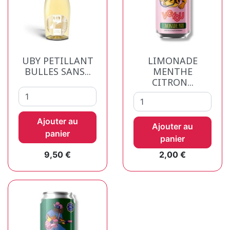
UBY PETILLANT
LIMONADE
BULLES SANS...
MENTHE
CITRON...
Ajouter au
Ajouter au
panier
panier
Prix
Prix
9,50 €
2,00 €