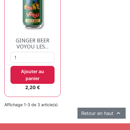
GINGER BEER
VOYOU LES...
Ajouter au
panier
Prix
2,20 €
Affichage 1-3 de 3 article(s)

Retour en haut