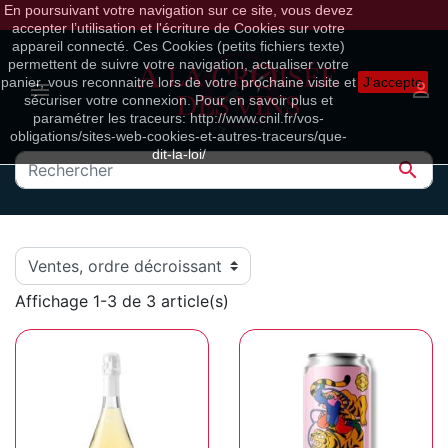
En poursuivant votre navigation sur ce site, vous devez
accepter l’utilisation et l'écriture de Cookies sur votre
appareil connecté. Ces Cookies (petits fichiers texte)
permettent de suivre votre navigation, actualiser votre
panier, vous reconnaitre lors de votre prochaine visite et
J'accepte


sécuriser votre connexion. Pour en savoir plus et
paramétrer les traceurs: http://www.cnil.fr/vos-
obligations/sites-web-cookies-et-autres-traceurs/que-
dit-la-loi/

Affichage 1-3 de 3 article(s)