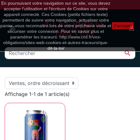
En poursuivant votre navigation sur ce site, vous devez
accepter l’utilisation et l'écriture de Cookies sur votre
appareil connecté. Ces Cookies (petits fichiers texte)
permettent de suivre votre navigation, actualiser votre
panier, vous reconnaitre lors de votre prochaine visite et
J'accepte


sécuriser votre connexion. Pour en savoir plus et
paramétrer les traceurs: http://www.cnil.fr/vos-
obligations/sites-web-cookies-et-autres-traceurs/que-
dit-la-loi/

Affichage 1-1 de 1 article(s)