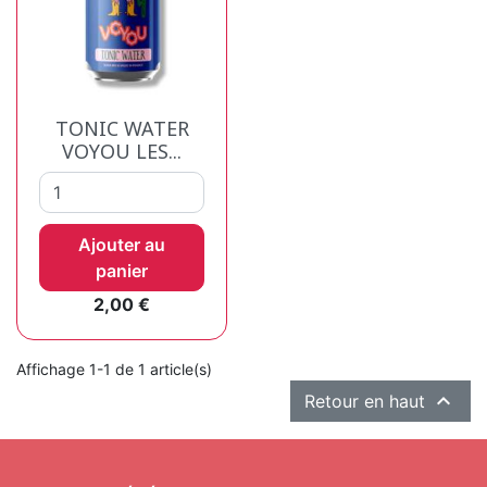
TONIC WATER
VOYOU LES...
Ajouter au
panier
Prix
2,00 €
Affichage 1-1 de 1 article(s)

Retour en haut