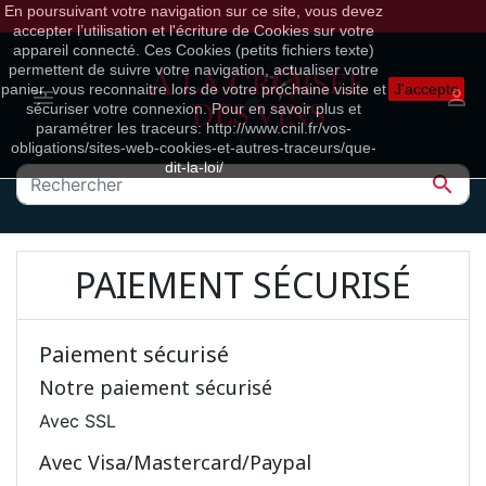
En poursuivant votre navigation sur ce site, vous devez
accepter l’utilisation et l'écriture de Cookies sur votre
appareil connecté. Ces Cookies (petits fichiers texte)
permettent de suivre votre navigation, actualiser votre
panier, vous reconnaitre lors de votre prochaine visite et
J'accepte


sécuriser votre connexion. Pour en savoir plus et
paramétrer les traceurs: http://www.cnil.fr/vos-
obligations/sites-web-cookies-et-autres-traceurs/que-
dit-la-loi/

PAIEMENT SÉCURISÉ
Paiement sécurisé
Notre paiement sécurisé
Avec SSL
Avec Visa/Mastercard/Paypal