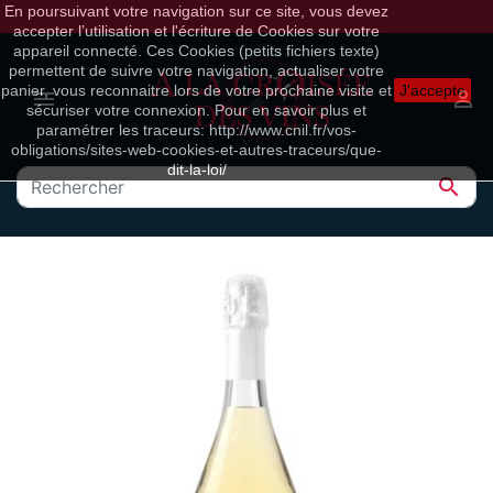
En poursuivant votre navigation sur ce site, vous devez
accepter l’utilisation et l'écriture de Cookies sur votre
appareil connecté. Ces Cookies (petits fichiers texte)
permettent de suivre votre navigation, actualiser votre
panier, vous reconnaitre lors de votre prochaine visite et
J'accepte


sécuriser votre connexion. Pour en savoir plus et
paramétrer les traceurs: http://www.cnil.fr/vos-
obligations/sites-web-cookies-et-autres-traceurs/que-
dit-la-loi/
