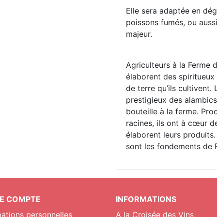
Elle sera adaptée en dég
poissons fumés, ou aussi 
majeur.
Agriculteurs à la Ferme d
élaborent des spiritueux
de terre qu’ils cultivent. 
prestigieux des alambics
bouteille à la ferme. Pro
racines, ils ont à c
œur de 
élaborent leurs produits. 
sont les fondements de F
E COMPTE
INFORMATIONS
mations personnelles
A la Croisée des Vins