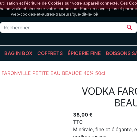
tilisation et l'écriture de Cookies sur votre appareil connecté. Ces Cook
haine visite et sécuriser votre connexion. Pour en savoir plus et paramétr
web-cookies-et-autres-traceurs/que-dit-la-loi/

BAG IN BOX
COFFRETS
ÉPICERIE FINE
BOISSONS S
 BOUTEILLES
BIB BLANC
BIÈRES
CAFÉS, THÉS & INFUSION
BOISSON
 FARONVILLE PETITE EAU BEAUCE 40% 50cl
 EN FÛT
BIB ROSÉ
CALENDRIER DE L'AVENT
ÉPICERIE SUCRÉE
COCKTAI
BIB ROUGE
COMPOSITIONS
ÉPICERIE SALÉE
JUS DE F
VODKA FARO
ÉPICERIE FINE
SIROPS
BEAU
SPIRITUEUX
TONICS
VINS
VINS SA
38,00 €
TTC
Minérale, fine et élégante, e
vodkas russes.