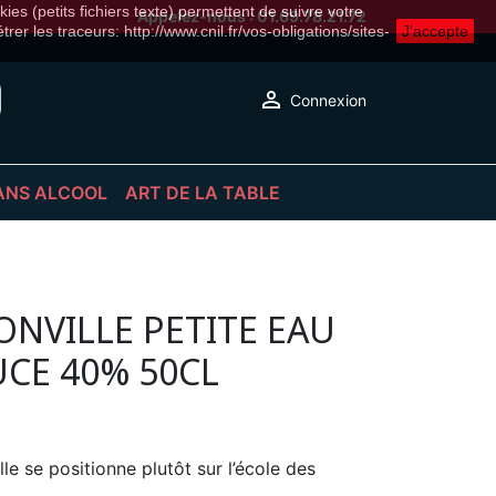
ies (petits fichiers texte) permettent de suivre votre
Appelez-nous :
01.69.78.21.72
er les traceurs: http://www.cnil.fr/vos-obligations/sites-
J'accepte

Connexion
ANS ALCOOL
ART DE LA TABLE
S
S PÉTILLANTES
ACCESSOIRES
LS SANS ALCOOL
DÉCORATION
RUITS
VERRERIE & VAISSELLE
NVILLE PETITE EAU
CE 40% 50CL
NS ALCOOL
lle se positionne plutôt sur l’école des