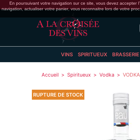
En poursuivant votre navigation sur ce site, vous devez accepter l’u
navigation, actualiser votre panier, vous reconnaitre lors de votre proc
VINS
SPIRITUEUX
BRASSERIE
BLANC
APÉRITIFS
BIÈRES
Accueil
Spiritueux
Vodka
VODKA
BULLES
ARMAGNAC
BIÈRES
ROSÉ
CALVADOS
CIDRES
RUPTURE DE STOCK
ROUGE
COCKTAILS
COGNAC
EAUX DE VIE
GIN
LIQUEURS