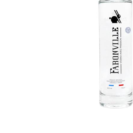
RHUMS
SAKÉ
TEQUILA & CACHAÇA
VODKA
WHISKY