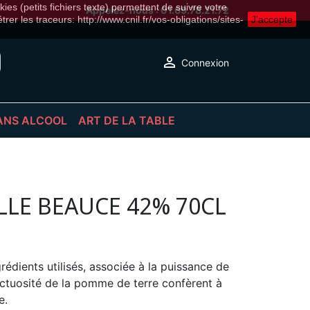
ies (petits fichiers texte) permettent de suivre votre
Appelez-nous :
01.69.78.21.72
er les traceurs: http://www.cnil.fr/vos-obligations/sites-
J'accepte

Connexion
ANS ALCOOL
ART DE LA TABLE
S
S PÉTILLANTES
ACCESSOIRES
LS SANS ALCOOL
DÉCORATION
RUITS
VERRERIE & VAISSELLE
LLE BEAUCE 42% 70CL
NS ALCOOL
rédients utilisés, associée à la puissance de
onctuosité de la pomme de terre confèrent à
e.