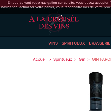
En poursuivant votre navigation sur ce site, vous devez accepter l’u
navigation, actualiser votre panier, vous reconnaitre lors de votre proc
VINS
SPIRITUEUX
BRASSERIE
BLANC
APÉRITIFS
BIÈRES
Accueil
Spiritueux
Gin
GIN FARO
BULLES
ARMAGNAC
BIÈRES
ROSÉ
CALVADOS
CIDRES
ROUGE
COCKTAILS
COGNAC
EAUX DE VIE
GIN
LIQUEURS