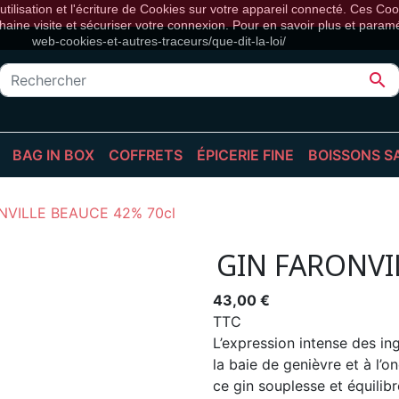
tilisation et l'écriture de Cookies sur votre appareil connecté. Ces Cook
haine visite et sécuriser votre connexion. Pour en savoir plus et paramétr
web-cookies-et-autres-traceurs/que-dit-la-loi/

BAG IN BOX
COFFRETS
ÉPICERIE FINE
BOISSONS S
 BOUTEILLES
BIB BLANC
BIÈRES
CAFÉS, THÉS & INFUSION
BOISSON
NVILLE BEAUCE 42% 70cl
 EN FÛT
BIB ROSÉ
CALENDRIER DE L'AVENT
ÉPICERIE SUCRÉE
COCKTAI
BIB ROUGE
COMPOSITIONS
ÉPICERIE SALÉE
JUS DE F
GIN FARONVI
ÉPICERIE FINE
SIROPS
43,00 €
SPIRITUEUX
TONICS
TTC
VINS
VINS SA
L’expression intense des ing
la baie de genièvre et à l’
ce gin souplesse et équilibr