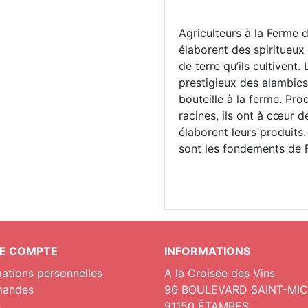
Agriculteurs à la Ferme d
élaborent des spiritueux
de terre qu’ils cultivent. 
prestigieux des alambics
bouteille à la ferme. Pro
racines, ils ont à c
œur de 
élaborent leurs produits. 
sont les fondements de F
E COMPTE
INFORMATIONS
mations personnelles
A la Croisée des Vins
andes
96 BOULEVARD SAINT-MI
s
91150 ÉTAMPES