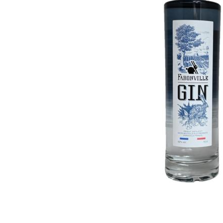
RHUMS
SAKÉ
TEQUILA & CACHAÇA
VODKA
WHISKY