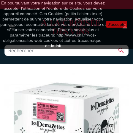
En poursuivant votre navigation sur ce site, vous devez
accepter l’utilisation et l'écriture de Cookies sur votre
appareil connecté. Ces Cookies (petits fichiers texte)
permettent de suivre votre navigation, actualiser votre
panier, vous reconnaitre lors de votre prochaine visite et
J'accepte


sécuriser votre connexion. Pour en savoir plus et
paramétrer les traceurs: http://www.cnil.fr/vos-
obligations/sites-web-cookies-et-autres-traceurs/que-
dit-la-loi/
