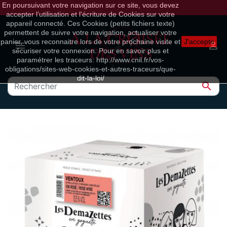
En poursuivant votre navigation sur ce site, vous devez
accepter l’utilisation et l'écriture de Cookies sur votre
appareil connecté. Ces Cookies (petits fichiers texte)
permettent de suivre votre navigation, actualiser votre
panier, vous reconnaitre lors de votre prochaine visite et
J'accepte


sécuriser votre connexion. Pour en savoir plus et
paramétrer les traceurs: http://www.cnil.fr/vos-
obligations/sites-web-cookies-et-autres-traceurs/que-
dit-la-loi/
