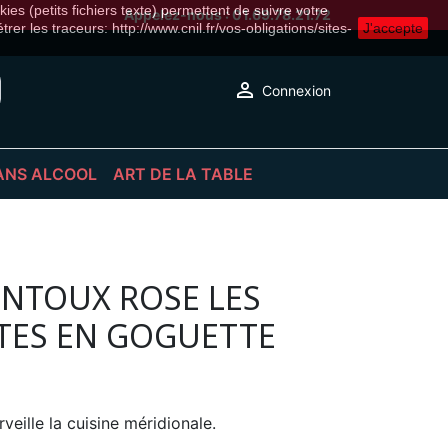
ies (petits fichiers texte) permettent de suivre votre
Appelez-nous :
01.69.78.21.72
er les traceurs: http://www.cnil.fr/vos-obligations/sites-
J'accepte

Connexion
ANS ALCOOL
ART DE LA TABLE
S
S PÉTILLANTES
ACCESSOIRES
LS SANS ALCOOL
DÉCORATION
RUITS
VERRERIE & VAISSELLE
VENTOUX ROSE LES
TES EN GOGUETTE
NS ALCOOL
ille la cuisine méridionale.