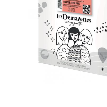
RHUMS
SAKÉ
TEQUILA & CACHAÇA
VODKA
WHISKY