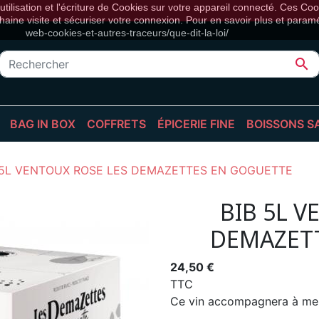
tilisation et l'écriture de Cookies sur votre appareil connecté. Ces Cook
haine visite et sécuriser votre connexion. Pour en savoir plus et paramétr
web-cookies-et-autres-traceurs/que-dit-la-loi/

BAG IN BOX
COFFRETS
ÉPICERIE FINE
BOISSONS S
 BOUTEILLES
BIB BLANC
BIÈRES
CAFÉS, THÉS & INFUSION
BOISSON
 5L VENTOUX ROSE LES DEMAZETTES EN GOGUETTE
 EN FÛT
BIB ROSÉ
CALENDRIER DE L'AVENT
ÉPICERIE SUCRÉE
COCKTAI
BIB ROUGE
COMPOSITIONS
ÉPICERIE SALÉE
JUS DE F
BIB 5L 
ÉPICERIE FINE
SIROPS
DEMAZET
SPIRITUEUX
TONICS
VINS
VINS SA
24,50 €
TTC
Ce vin accompagnera à merve