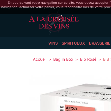
En poursuivant votre navigation sur ce site, vous devez accepter l’u
navigation, actualiser votre panier, vous reconnaitre lors de votre proc
VINS
SPIRITUEUX
BRASSERIE
BLANC
APÉRITIFS
BIÈRES
Accueil
Bag in Box
Bib Rosé
BIB
BULLES
ARMAGNAC
BIÈRES
ROSÉ
CALVADOS
CIDRES
ROUGE
COCKTAILS
COGNAC
EAUX DE VIE
GIN
LIQUEURS